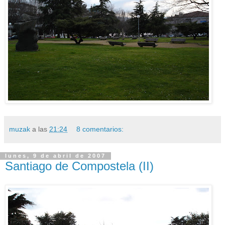
muzak
a las
21:24
8 comentarios:
lunes, 9 de abril de 2007
Santiago de Compostela (II)