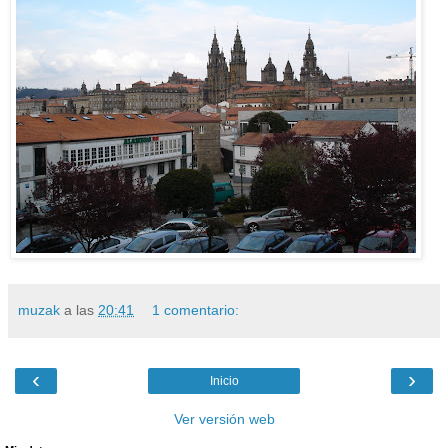
muzak
a las
20:41
1 comentario:
‹
›
Inicio
Ver versión web