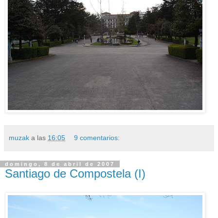
muzak
a las
16:05
9 comentarios:
domingo, 8 de abril de 2007
Santiago de Compostela (I)