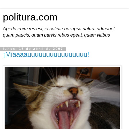
politura.com
Aperta enim res est, et cotidie nos ipsa natura admonet,
quam paucis, quam parvis rebus egeat, quam vilibus
lunes, 16 de abril de 2007
¡Miaaaauuuuuuuuuuuuuuuu!