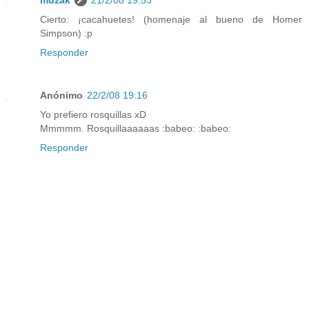
muzak
21/2/08 19:53
Cierto: ¡cacahuetes! (homenaje al bueno de Homer
Simpson) :p
Responder
Anónimo
22/2/08 19:16
Yo prefiero rosquillas xD
Mmmmm. Rosquillaaaaaas :babeo: :babeo:
Responder