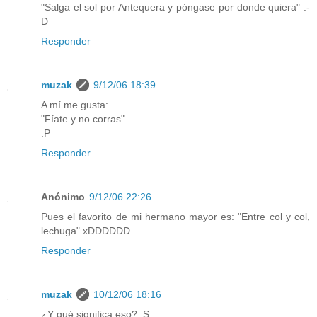
"Salga el sol por Antequera y póngase por donde quiera" :-
D
Responder
muzak
9/12/06 18:39
A mí me gusta:
"Fíate y no corras"
:P
Responder
Anónimo
9/12/06 22:26
Pues el favorito de mi hermano mayor es: "Entre col y col,
lechuga" xDDDDDD
Responder
muzak
10/12/06 18:16
¿Y qué significa eso? :S