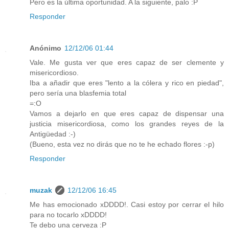
Pero es la última oportunidad. A la siguiente, palo :P
Responder
Anónimo
12/12/06 01:44
Vale. Me gusta ver que eres capaz de ser clemente y
misericordioso.
Iba a añadir que eres "lento a la cólera y rico en piedad",
pero sería una blasfemia total
=:O
Vamos a dejarlo en que eres capaz de dispensar una
justicia misericordiosa, como los grandes reyes de la
Antigüedad :-)
(Bueno, esta vez no dirás que no te he echado flores :-p)
Responder
muzak
12/12/06 16:45
Me has emocionado xDDDD!. Casi estoy por cerrar el hilo
para no tocarlo xDDDD!
Te debo una cerveza :P