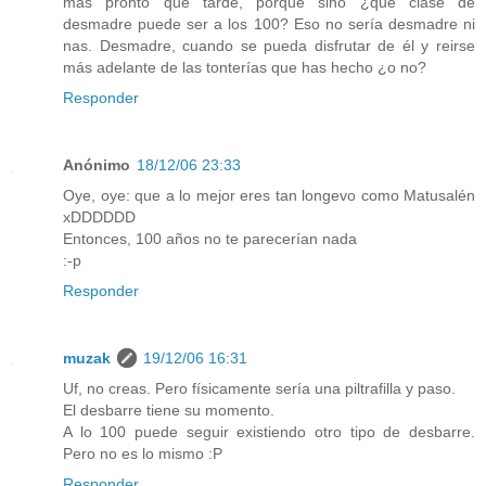
más pronto que tarde, porque sino ¿qué clase de
desmadre puede ser a los 100? Eso no sería desmadre ni
nas. Desmadre, cuando se pueda disfrutar de él y reirse
más adelante de las tonterías que has hecho ¿o no?
Responder
Anónimo
18/12/06 23:33
Oye, oye: que a lo mejor eres tan longevo como Matusalén
xDDDDDD
Entonces, 100 años no te parecerían nada
:-p
Responder
muzak
19/12/06 16:31
Uf, no creas. Pero físicamente sería una piltrafilla y paso.
El desbarre tiene su momento.
A lo 100 puede seguir existiendo otro tipo de desbarre.
Pero no es lo mismo :P
Responder