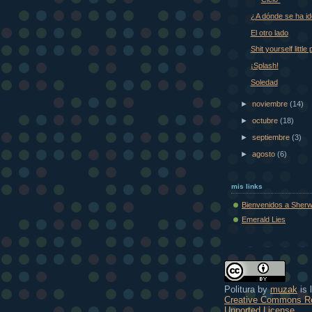
¿A dónde se ha id
El otro lado
Shit yourself little 
¡Splash!
Soledad
►
noviembre
(14)
►
octubre
(18)
►
septiembre
(3)
►
agosto
(6)
mis links
Bienvenidos a Sher
Emerald Lies
Politura
by
muzak
is 
Creative Commons Re
Unported License