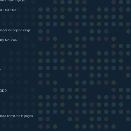
s xDDDDDD!
cer es dejarte elegir
 Ally McBeal?
P
DDDDD
y mira como me lo pagas