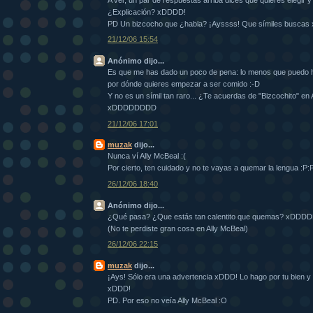
¿Explicación? xDDDD!
PD Un bizcocho que ¿habla? ¡Ayssss! Que símiles busca
21/12/06 15:54
Anónimo dijo...
Es que me has dado un poco de pena: lo menos que puedo ha
por dónde quieres empezar a ser comido :-D
Y no es un símil tan raro... ¿Te acuerdas de "Bizcochito" en
xDDDDDDDD
21/12/06 17:01
muzak
dijo...
Nunca ví Ally McBeal :(
Por cierto, ten cuidado y no te vayas a quemar la lengua :P:
26/12/06 18:40
Anónimo dijo...
¿Qué pasa? ¿Que estás tan calentito que quemas? xDD
(No te perdiste gran cosa en Ally McBeal)
26/12/06 22:15
muzak
dijo...
¡Ays! Sólo era una advertencia xDDD! Lo hago por tu bien 
xDDD!
PD. Por eso no veía Ally McBeal :O