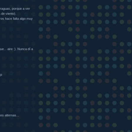
paraguas, porque a ver
 de viento).
ros hace falta algo muy
e... aire :). Nunca dí a
-p
es alternas...