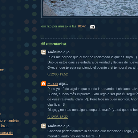
escrito por
muzak
a las
18:42
65 comentarios:
Anónimo dijo...
Pues me parece que el mar ha reclamado lo que es suyo :-)
Uno de estos días se enfadará de verdad y llegará de nuevo 
Oye, sí que te está cundiendo el puente y el temporal para ha
ome
8/12/06 19:52
muzak
dijo...
Pues yo sé de alguien que puede ir sacando el chaleco salv
Bueno, cundió más el puente. Sino llega a ser por él, seguirí
de vuestra ayuda, claro :P). Pero hice un buen montón. Ahor
clasificar :S
Diego, ¿no irías con alguna copa de más? (ya sé que no beb
n
9/12/06 18:32
mbre, también
 bañ...
Anónimo dijo...
Conozco perfectamente la esquina que menciona Diego, y do
uerta del
mortal cuando hay viento fuerte :-D