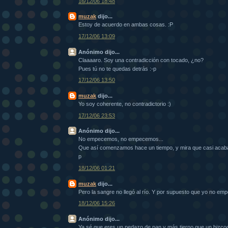
16/12/06 18:48
muzak
dijo...
Estoy de acuerdo en ambas cosas. :P
17/12/06 13:09
Anónimo dijo...
Claaaaro. Soy una contradicción con tocado, ¿no?
Pues tú no te quedas detrás :-p
17/12/06 13:50
muzak
dijo...
Yo soy coherente, no contradictorio :)
17/12/06 23:53
Anónimo dijo...
No empecemos, no empecemos...
Que así comenzamos hace un tiempo, y mira que casi acaba 
p
18/12/06 01:21
muzak
dijo...
Pero la sangre no llegó al río. Y por supuesto que yo no em
18/12/06 15:26
Anónimo dijo...
Ya sé que eres un pedazo de pan y más tierno que un bizcoc