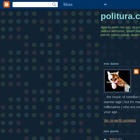
politura
Aperta enim res est, et co
natura admonet, quam pa
parvis rebus egeat, quam 
mis datos
.. the music of rebellio
wanna rage | but it's m
millionaires | who are ne
your age ..
Ver mi perfil completo
mis posts
►
2010
(1)