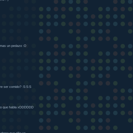
comas un pedazo :O
ere ser comido? :S:S:S
ocho que habla xDDDDDD
ahora que elija yo.