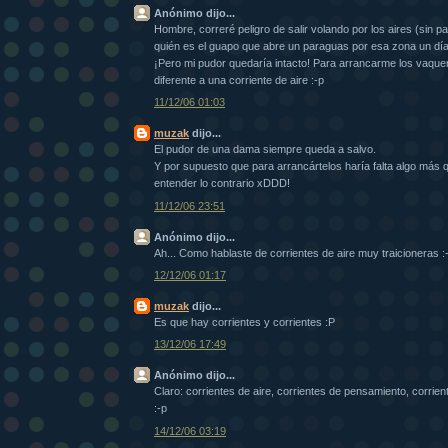
Anónimo dijo...
Hombre, correré peligro de salir volando por los aires (sin 
quién es el guapo que abre un paraguas por esa zona un día
¡Pero mi pudor quedaría intacto! Para arrancarme los vaque
diferente a una corriente de aire :-p
11/12/06 01:03
muzak
dijo...
El pudor de una dama siempre queda a salvo.
Y por supuesto que para arrancártelos haría falta algo más qu
entender lo contrario xDDD!
11/12/06 23:51
Anónimo dijo...
Ah... Como hablaste de corrientes de aire muy traicioneras :
12/12/06 01:17
muzak
dijo...
Es que hay corrientes y corrientes :P
13/12/06 17:49
Anónimo dijo...
Claro: corrientes de aire, corrientes de pensamiento, corrient
:-p
14/12/06 03:19