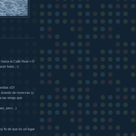
hasta la Calle Real =:O
cer fotos ;-)
avidas xD!
a tirando de reservas (y
a las tengo que
es, pero...)
y fe de que es un lugar