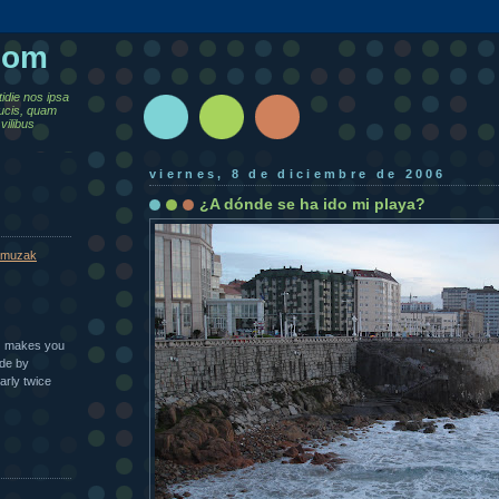
.com
tidie nos ipsa
ucis, quam
vilibus
viernes, 8 de diciembre de 2006
¿A dónde se ha ido mi playa?
muzak
n | makes you
ade by
arly twice