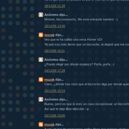
18/12/06 21:39
Anónimo dijo...
Mmmm, bizcooooocho. Me está entrando hambre :-)
19/12/06 13:46
muzak
dijo...
Veo que te ha salido una vena Homer xD!
Ya que soy más tierno que un bizcocho, te dejaré que me 
19/12/06 16:11
Anónimo dijo...
¿Puedo elegir por dónde empiezo? Porfa, porfa :-)
19/12/06 17:28
muzak
dijo...
Claro, ¿dónde has visto que el bizcocho diga por donde qui
20/12/06 15:53
Anónimo dijo...
Bueno, pero es que tú eres un caso excepcional: un bizc
Así que te dejo libre elección :-p
20/12/06 19:00
muzak
dijo...
A ver, un par de respuestas arriba dices que quieres elegir y 