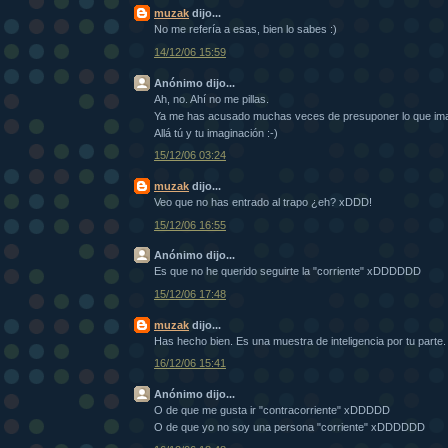
muzak
dijo...
No me refería a esas, bien lo sabes :)
14/12/06 15:59
Anónimo dijo...
Ah, no. Ahí no me pillas.
Ya me has acusado muchas veces de presuponer lo que imag
Allá tú y tu imaginación :-)
15/12/06 03:24
muzak
dijo...
Veo que no has entrado al trapo ¿eh? xDDD!
15/12/06 16:55
Anónimo dijo...
Es que no he querido seguirte la "corriente" xDDDDDD
15/12/06 17:48
muzak
dijo...
Has hecho bien. Es una muestra de inteligencia por tu parte.
16/12/06 15:41
Anónimo dijo...
O de que me gusta ir "contracorriente" xDDDDD
O de que yo no soy una persona "corriente" xDDDDDD