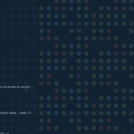
corriendo la sangre :-
pezaré nada... malo :O
ho :-)