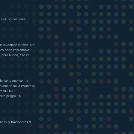
salir por los aires
e levantaba la falda. No
 es harto improbable.
, pero bueno, eso es
ículas y novelas :-)
o que no se le levante la
claro xDDDD
rro peligro :-p
ire muy traicioneras :D