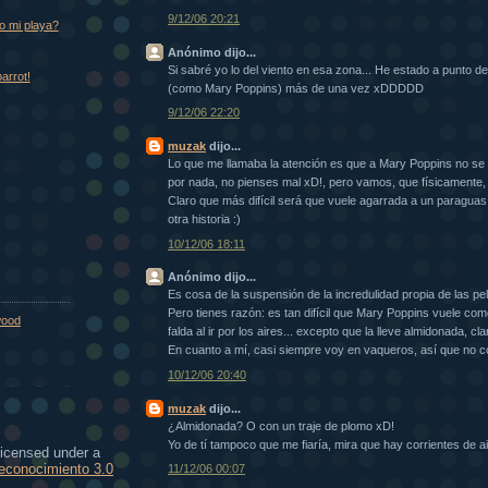
9/12/06 20:21
o mi playa?
Anónimo dijo...
Si sabré yo lo del viento en esa zona... He estado a punto de 
parrot!
(como Mary Poppins) más de una vez xDDDDD
9/12/06 22:20
muzak
dijo...
Lo que me llamaba la atención es que a Mary Poppins no se l
por nada, no pienses mal xD!, pero vamos, que físicamente,
Claro que más difícil será que vuele agarrada a un paraguas
otra historia :)
10/12/06 18:11
Anónimo dijo...
Es cosa de la suspensión de la incredulidad propia de las pel
Pero tienes razón: es tan difícil que Mary Poppins vuele com
wood
falda al ir por los aires... excepto que la lleve almidonada, 
En cuanto a mí, casi siempre voy en vaqueros, así que no co
10/12/06 20:40
muzak
dijo...
¿Almidonada? O con un traje de plomo xD!
Yo de tí tampoco que me fiaría, mira que hay corrientes de a
licensed under a
conocimiento 3.0
11/12/06 00:07