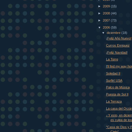
►
2009
(15)
►
2008
(44)
►
2007
(73)
▼
2006
(59)
▼
diciembre
(18)
¡Feliz Año Nuevo!
Curros Enriquez
¡Feliz Navidad!
La Torre
I'll find my way h
Soledad II
Surfin' USA
Palco de Música
Puesta de Sol II
La Terraza
La casa del Orzá
¿Y esto, en dicie
es culpa de los
"Casa de Dios y P
Cielo"