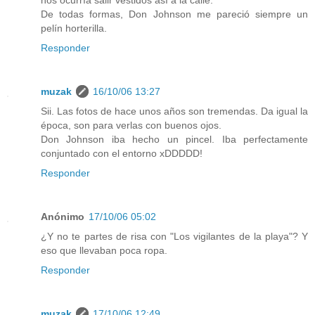
nos ocurría salir vestidos así a la calle.
De todas formas, Don Johnson me pareció siempre un
pelín horterilla.
Responder
muzak
16/10/06 13:27
Sii. Las fotos de hace unos años son tremendas. Da igual la
época, son para verlas con buenos ojos.
Don Johnson iba hecho un pincel. Iba perfectamente
conjuntado con el entorno xDDDDD!
Responder
Anónimo
17/10/06 05:02
¿Y no te partes de risa con "Los vigilantes de la playa"? Y
eso que llevaban poca ropa.
Responder
muzak
17/10/06 12:49