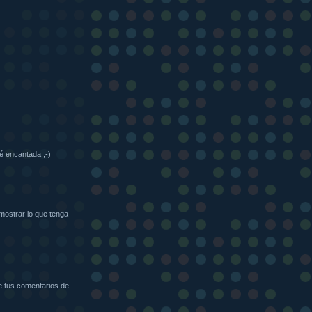
é encantada ;-)
ostrar lo que tenga
e tus comentarios de