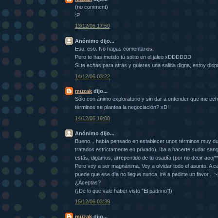
(no comment)
:P
13/12/06 17:50
Anónimo dijo...
Eso, eso. No hagas comentarios.
Pero te has metido tú solito en el jaleo xDDDDDD
Si te echas para atrás y quieres una salida digna, estoy disp
14/12/06 03:22
muzak
dijo...
Sólo con ánimo exploratorio y sin dar a entender que me ec
términos se plantea la negociación? xD!
14/12/06 16:00
Anónimo dijo...
Bueno... había pensado en establecer unos términos muy du
tratados estrictamente en privado). Iba a hacerte sudar san
estás, digamos, arrepentido de tu osadía (por no decir acoj**
Pero voy a ser magnánima. Voy a olvidar todo el asunto. A ca
puede que ese día no llegue nunca, iré a pedirte un favor... :
¿Aceptas?
(¡De lo que vale haber visto "El padrino"!)
15/12/06 03:39
muzak
dijo...