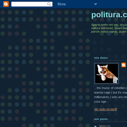
politura
Aperta enim res est, et co
natura admonet, quam pa
parvis rebus egeat, quam 
mis datos
.. the music of rebellio
wanna rage | but it's m
millionaires | who are ne
your age ..
Ver todo mi perfil
mis posts
►
2010
(1)