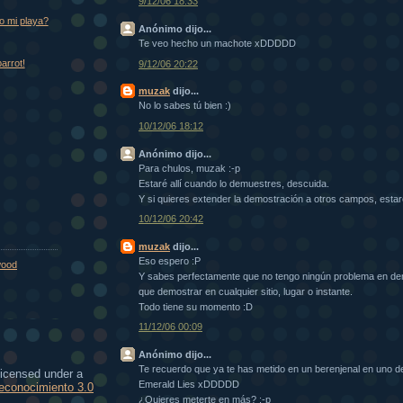
9/12/06 18:33
o mi playa?
Anónimo dijo...
Te veo hecho un machote xDDDDD
parrot!
9/12/06 20:22
muzak
dijo...
No lo sabes tú bien :)
10/12/06 18:12
Anónimo dijo...
Para chulos, muzak :-p
Estaré allí cuando lo demuestres, descuida.
Y si quieres extender la demostración a otros campos, estar
10/12/06 20:42
muzak
dijo...
Eso espero :P
wood
Y sabes perfectamente que no tengo ningún problema en dem
que demostrar en cualquier sitio, lugar o instante.
Todo tiene su momento :D
11/12/06 00:09
Anónimo dijo...
Te recuerdo que ya te has metido en un berenjenal en uno d
licensed under a
Emerald Lies xDDDDD
conocimiento 3.0
¿Quieres meterte en más? :-p