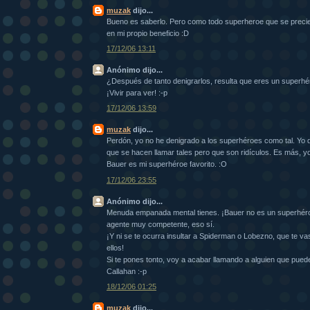
muzak
dijo...
Bueno es saberlo. Pero como todo superheroe que se precie,
en mi propio beneficio :D
17/12/06 13:11
Anónimo dijo...
¿Después de tanto denigrarlos, resulta que eres un superh
¡Vivir para ver! :-p
17/12/06 13:59
muzak
dijo...
Perdón, yo no he denigrado a los superhéroes como tal. Yo 
que se hacen llamar tales pero que son ridículos. Es más, y
Bauer es mi superhéroe favorito. :O
17/12/06 23:55
Anónimo dijo...
Menuda empanada mental tienes. ¡Bauer no es un superhér
agente muy competente, eso sí.
¡Y ni se te ocurra insultar a Spiderman o Lobezno, que te va
ellos!
Si te pones tonto, voy a acabar llamando a alguien que pue
Callahan :-p
18/12/06 01:25
muzak
dijo...