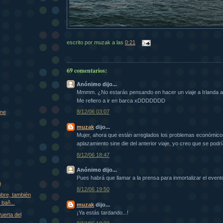
escrito por
muzak
a las
0:21
69 comentarios:
Anónimo dijo...
Mmmm. ¿No estarás pensando en hacer un viaje a Irlanda a 
Me refiero a ir en barca xDDDDDDD
8/12/06 03:07
ome
muzak
dijo...
Mujer, ahora que están arreglados los problemas económico
aplazamiento sine die del anterior viaje, yo creo que se podrí
8/12/06 18:47
Anónimo dijo...
Pues habrá que llamar a la prensa para inmortalizar el eve
n
8/12/06 19:50
mbre, también
 bañ...
muzak
dijo...
¡Ya estás tardando...!
uerta del