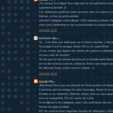
¡Ya, porque tú lo digas! Si yo digo que es mi superhéroe favo
superhéroe favorito :D
Con Spiderman podemos tener acuerdo, pero en cuanto a Lo
Batman, no hay acuerdo posible.
¡Ummm! Callaghan contra Bauer. xDD! menudo combate. Pag
visto como hábilmente no me he posicionado en ningún band
18/12/06 15:30
Anónimo dijo...
Ya... y me dirás que Velázquez es tu músico favorito, y Mozart
Te pongas como te pongas, Bauer NO es un superhéroe.
¡Y voy a tener que dejarte mis cómics de Lobezno y Batman
un poco más de respeto!
Ya veo que no has tomado postura en un posible duelo Bauer
por no dar tu brazo a torcer, cabezota. Estoy casi segura q
86, Maxwell Smart, podría vencer a Bauer :-p
18/12/06 23:20
muzak
dijo...
¡Blasfemia! Decir que ese petardo de Smart puede con Bau
Y perdona, pero te pongas tú como te pongas, Bauer SI es 
El lobito es un mindundi y Batman, bueno, éste es caso apa
si es un mequetrefe. Por los clavos de Cristo.
Si me dijeras lo de Callaghan, pues vale, podríamos discutir
heroes de pega ni hablar.
PD. No conocía esas segundas facetas de Velázquez y Mozar