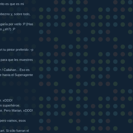
rito es que es mi
bezno y, sobre todo,
aría por verlo :P (Has
o ¿eh?) :P
 tu pintor preferido :-p
 para que les muestres
 / Callahan... Eso es
ue hasta el Superagente
er. xDDD!
un superhéroe.
rte. Pero Marian, xDDD!
, pero vamos, esos
t. Si sólo fueran el