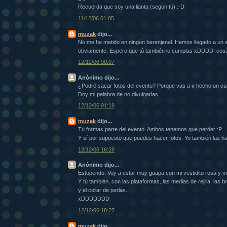
Recuerda que soy una lianta (según tú) :-D
11/12/06 01:05
muzak
dijo...
No me he metido en ningún berenjenal. Hemos llegado a un 
obviamente. Espero que tú también lo cumplas xDDDD! cos
12/12/06 00:07
Anónimo dijo...
¿Podré sacar fotos del evento? Porque vas a ir hecho un 
Doy mi palabra de no divulgarlas.
12/12/06 01:18
muzak
dijo...
Tú formas parte del evento. Ambos tenemos que perder :P
Y sí por supuesto que puedes hacer fotos. Yo también las ha
12/12/06 16:28
Anónimo dijo...
Estupendo. Voy a estar muy guapa con mi vestidito rosa y mi 
Y tú también, con las plataformas, las medias de rejilla, las b
y el collar de perlas.
xDDDDDDD
12/12/06 18:27
muzak
dijo...