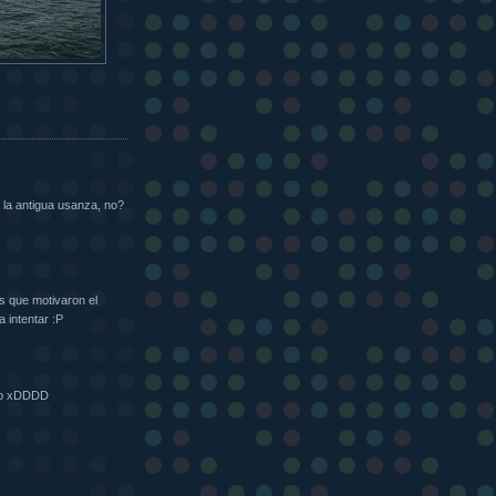
la antigua usanza, no?
s que motivaron el
a intentar :P
nto xDDDD