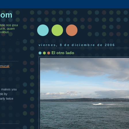
.com
tidie nos ipsa
ucis, quam
vilibus
viernes, 8 de diciembre de 2006
El otro lado
muzak
n | makes you
ade by
arly twice