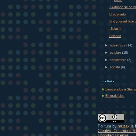
¿A dónde se ha id
El otro lado
Shit yourself little 
¡Splash!
Soledad
►
noviembre
(14)
►
octubre
(18)
►
septiembre
(3)
►
agosto
(6)
mis links
Bienvenidos a Sher
Emerald Lies
Politura
by
muzak
is 
Creative Commons Re
Unported License