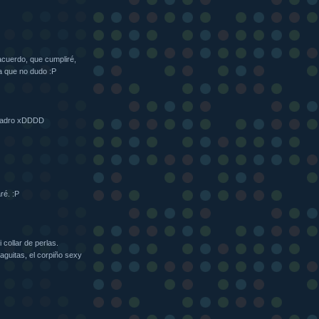
acuerdo, que cumpliré,
a que no dudo :P
cuadro xDDDD
ré. :P
collar de perlas.
raguitas, el corpiño sexy