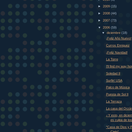
►
2009
(15)
►
2008
(44)
►
2007
(73)
▼
2006
(59)
▼
diciembre
(18)
¡Feliz Año Nuevo!
Curros Enriquez
¡Feliz Navidad!
La Torre
I'll find my way h
Soledad II
Surfin' USA
Palco de Música
Puesta de Sol II
La Terraza
La casa del Orzá
¿Y esto, en dicie
es culpa de los
"Casa de Dios y P
Cielo"