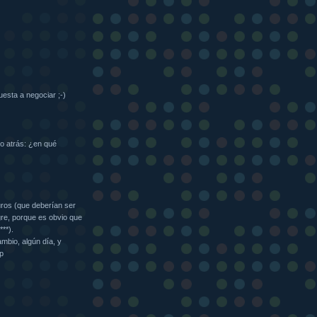
uesta a negociar ;-)
ho atrás: ¿en qué
ros (que deberían ser
gre, porque es obvio que
***).
mbio, algún día, y
-p