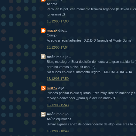
Acepto.
Pero, en la peli, ese momento termina llegando (le llevan el 
funerario) :S
15/12/06 17:03
muzak
dijo...
Corrijo:
Acepto a regañadientes :D:D:D:D (grande el Monty Burns)
15/12/06 17:04
Anónimo dijo...
Bien, me alegro. Esta decisión demuestra tu gran sabiduría (
pero no vamos a discutir eso :-p).
No dudes en que el momento llegara... MUHAHAHAHAHA
15/12/06 17:50
muzak
dijo...
Puedes pensar lo que quieras. Eres muy libre de hacerlo y c
te voy a convencer ¿para qué decirte nada? :P
16/12/06 15:43
Anónimo dijo...
Ahí te equivocas.
Si hay alguien capaz de convencerme de algo, ése eres tú :-
16/12/06 18:49