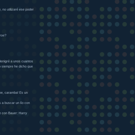
 no utilizaré ese poder
éroe?
denigré a unos cuantos
o siempre he dicho que
oe, caramba! Es un
s a buscar un lío con
de con Bauer: Harry