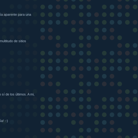
ría aparente para una
ultitudo de sitios
sí de los últimos. A mi,
a! :-)