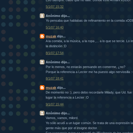
5/1/07 15:32
Anónimo dijo...
Yo pensaba que hablabas de refinamiento en la comida xD
5/1/07 16:40
muzak
dijo...
A la comida, a la música, a la ropa ,... a lo que se tercie. Lo 
la distinción :D
8/1/07 17:54
Anónimo dijo...
Por lo menos, no estarás pensando en comerme, ¿no?
Porque la referencia a Lecter me ha puesto algo nerviosilla :-
8/1/07 18:41
muzak
dijo...
De momento no :), pero debo recordarle Milady, que Ud. fue l
lugar la referencia a Lecter :O
9/1/07 15:44
Anónimo dijo...
Vamos, vamos, milord.
Yo sólo acudí a un lugar común. Se trata de una expresión 
gente más que por el insigne doctor.