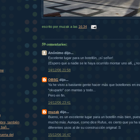
escrito por
muzak
a las
16:34
59 comentarios:
Anónimo dijo...
Excelente lugar para un botellón, ¡sí señor!
(Espero que a nadie se le haya ocurrido montar uno allí, ¿no
14/12/06 21:58
ome
OBSG
dijo...
Ya he visto a bastante gente hacer más que botellones en ese
"okuparlo" con mantas y todo...
Pero en fin.
14/12/06 23:41
muzak
dijo...
n
Bueno, es un excelente lugar para un botellín más bien, pues 
mucho más. Aunque, como dice Rufus, es cierto que ya ha s
mbre, también
 bañ...
diferentes usos al de su construcción original :S
15/12/06 16:47
uerta del