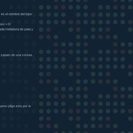
n es el nombre del topo
roso =:O
ada metedura de pata y
l zapato de una corista...
ueno (digo esto por lo