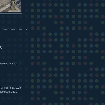
?)
 sitio... Hasta
el sitio no da para
ido destinado a