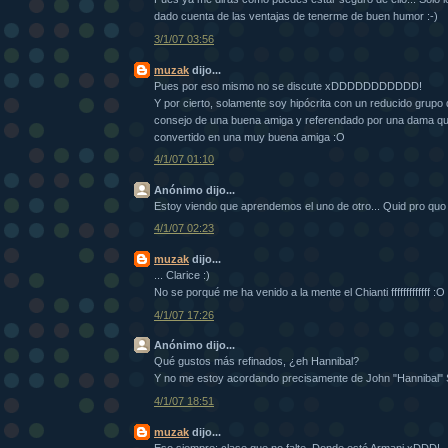
dado cuenta de las ventajas de tenerme de buen humor :-)
3/1/07 03:56
muzak
dijo...
Pues por eso mismo no se discute xDDDDDDDDDDD!
Y por cierto, solamente soy hipócrita con un reducido grupo
consejo de una buena amiga y referendado por una dama qu
convertido en una muy buena amiga :O
4/1/07 01:10
Anónimo dijo...
Estoy viendo que aprendemos el uno de otro... Quid pro quo 
4/1/07 02:23
muzak
dijo...
... Clarice :)
No se porqué me ha venido a la mente el Chianti fffffffffffff :O
4/1/07 17:26
Anónimo dijo...
Qué gustos más refinados, ¿eh Hannibal?
Y no me estoy acordando precisamente de John "Hannibal" 
4/1/07 18:51
muzak
dijo...
Eso siempre: clase que no falte. Donde esté Armani xDDD!