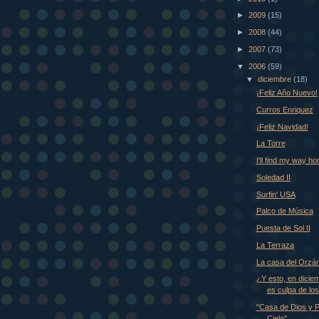
►
2009
(15)
►
2008
(44)
►
2007
(73)
▼
2006
(59)
▼
diciembre
(18)
¡Feliz Año Nuevo!
Curros Enriquez
¡Feliz Navidad!
La Torre
I'll find my way h
Soledad II
Surfin' USA
Palco de Música
Puesta de Sol II
La Terraza
La casa del Orzá
¿Y esto, en dicie
es culpa de los
"Casa de Dios y P
Cielo"