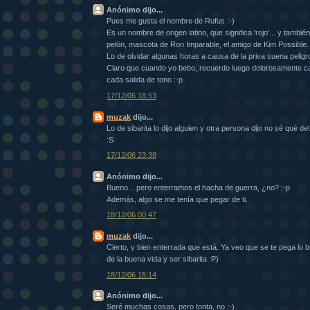
Anónimo dijo...
Pues me gusta el nombre de Rufus :-)
Es un nombre de origen latino, que significa 'rojo'... y tambié
pelón, mascota de Ron Imparable, el amigo de Kim Possible.
Lo de olvidar algunas horas a causa de la priva suena pelig
Claro que cuando yo bebo, recuerdo luego dolorosamente c
cada salida de tono :-p
17/12/06 18:53
muzak
dijo...
Lo de sibarita lo dijo alguien y otra persona dijo no sé qué de
:S
17/12/06 23:38
Anónimo dijo...
Bueno... pero enterramos el hacha de guerra, ¿no? :-p
Además, algo se me tenía que pegar de ti.
18/12/06 00:47
muzak
dijo...
Cierto, y bien enterrada que está. Ya veo que se te pega lo b
de la buena vida y ser sibarita :P)
18/12/06 15:14
Anónimo dijo...
Seré muchas cosas, pero tonta, no :-)