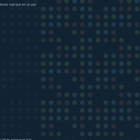
 Menos mal que en un par
o dices porque te has