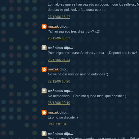
Lo malo es que se han pasado un poquitín con los reflejos.
de días mi pelo volverá a oscurecerse.
21/12/06 16:47
muzak
dijo...
Ya han pasado tres días... ¿y? xD!
26/12/06 18:33
Anónimo dijo...
Pues sigo entre castaña clara y rubia... ¡Depende de la luz!
26/12/06 21:44
muzak
dijo...
No se ha oscurecido mucho entonces :)
27/12/06 18:20
Anónimo dijo...
No demasiado... Pero me queda bien, que conste :-)
28/12/06 20:10
muzak
dijo...
Eso no se discute :)
3/1/07 01:04
Anónimo dijo...
Pues ya me dirás cómo puedes estar seguro de ello... Sólo l