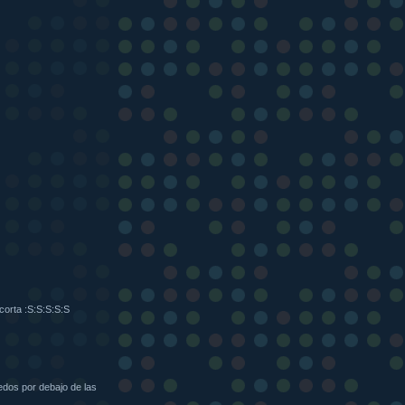
corta :S:S:S:S:S
edos por debajo de las