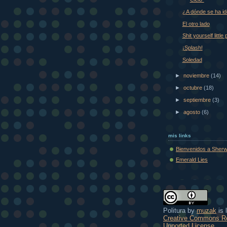
¿A dónde se ha id
El otro lado
Shit yourself little 
¡Splash!
Soledad
►
noviembre
(14)
►
octubre
(18)
►
septiembre
(3)
►
agosto
(6)
mis links
Bienvenidos a Sher
Emerald Lies
Politura
by
muzak
is 
Creative Commons Re
Unported License