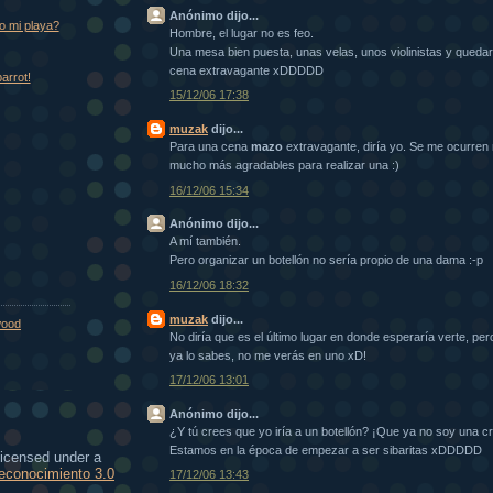
Anónimo dijo...
o mi playa?
Hombre, el lugar no es feo.
Una mesa bien puesta, unas velas, unos violinistas y queda
cena extravagante xDDDDD
parrot!
15/12/06 17:38
muzak
dijo...
Para una cena
mazo
extravagante, diría yo. Se me ocurren m
mucho más agradables para realizar una :)
16/12/06 15:34
Anónimo dijo...
A mí también.
Pero organizar un botellón no sería propio de una dama :-p
16/12/06 18:32
muzak
dijo...
wood
No diría que es el último lugar en donde esperaría verte, pero 
ya lo sabes, no me verás en uno xD!
17/12/06 13:01
Anónimo dijo...
¿Y tú crees que yo iría a un botellón? ¡Que ya no soy una crí
Estamos en la época de empezar a ser sibaritas xDDDDD
licensed under a
conocimiento 3.0
17/12/06 13:43