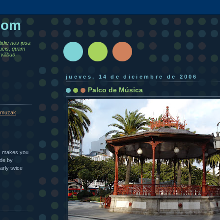
.com
tidie nos ipsa
ucis, quam
vilibus
jueves, 14 de diciembre de 2006
Palco de Música
muzak
n | makes you
ade by
arly twice