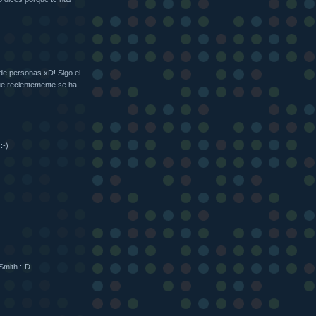
 de personas xD! Sigo el
e recientemente se ha
:-)
Smith :-D