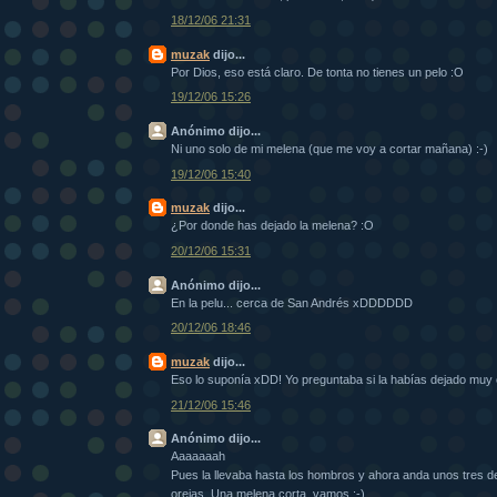
18/12/06 21:31
muzak
dijo...
Por Dios, eso está claro. De tonta no tienes un pelo :O
19/12/06 15:26
Anónimo dijo...
Ni uno solo de mi melena (que me voy a cortar mañana) :-)
19/12/06 15:40
muzak
dijo...
¿Por donde has dejado la melena? :O
20/12/06 15:31
Anónimo dijo...
En la pelu... cerca de San Andrés xDDDDDD
20/12/06 18:46
muzak
dijo...
Eso lo suponía xDD! Yo preguntaba si la habías dejado muy 
21/12/06 15:46
Anónimo dijo...
Aaaaaaah
Pues la llevaba hasta los hombros y ahora anda unos tres d
orejas. Una melena corta, vamos :-)