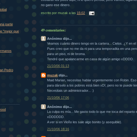
s
no gano ese dinero.
tobal
escrito por
muzak
a las
15:02
una parte
49 comentarios:
de "mejor que
Anónimo dijo...
Veamos cuánto dinero tengo en la cartera... Cielos. ¿Y en el
Pues creo que no me da ni para una temporadita en una pen
ermanos
para un piso, ni de broma.
Tendré que apalancarme en casa de algún amigo xDDDD.
21/10/06 01:13
San Pedro
muzak
dijo...
Maid Marian, necesitas hablar urgentemente con Robin. Eso 
para dárselo a los pobres está bien xD!, pero no te puede te
Necesitais un administrador... :)
21/10/06 17:06
Anónimo dijo...
wood
La culpa es mía... Me gasto todo lo que me toca del reparto
xDDDDDD.
A ver si en Vioño les sale algo bonito (y asequible).
21/10/06 18:16