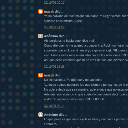
29/10/06 20:17
muzak
dijo...
Yo no hablaba de trios mi querida dama. Y luego somos nos
siempre en lo mismo. ¡Ayss!
30/10/06 14:27
Anónimo dijo...
Ah, perdona, te había entendido mal...
Como dije que no me apetecía compartir a Robin con otro tío
sugeriste que en lo sentimental yo sigo en el siglo XII, pues c
eso. A unas ideas más avanzadas sobre las relaciones xD
Así que debo entender que tú no eres de "los que piensan s
30/10/06 18:26
muzak
dijo...
No dije tal cosa. Yo dije que y me autocito:
"... luego somos nosotros los que siempre pensamos en lo 
No quiere decir que sea mentira, quiere decir que no estam
Además, no recuerdo lo que sueño lo que quiere decir que a 
al dormir pienso en otra cosa xDDDDDDD!
31/10/06 00:14
Anónimo dijo...
Lo que pasa es que no te explicas bien y me haces pensar e
caballero.