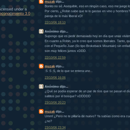
muzak
dijo...
Bonito no sé. Asequible, eso en ningún caso, eso me juego lo
licensed under a
Por cierto, ¿Robin sabe que te lo gastas en vino y hombres? 
conocimiento 3.0
pareja de lo más liberal xD!
22/10/06 18:10
Anónimo dijo...
Supongo que es pedir demasiado hoy en día que unas vivien
En cuanto a Robin, ya lo creo que somos liberales. Tanto, q
con el Pequeño Juan (lío tipo Brokeback Mountain) sin enfa
son muy felices juntos xDDD.
22/10/06 22:59
muzak
dijo...
:S :S :S, de lo que se entera uno...
23/10/06 16:06
Anónimo dijo...
¿Qué se podía esperar de un par de tíos que se pasan el dí
saltitos por el bosque? xDDDDD
23/10/06 20:23
muzak
dijo...
Umm! ¿Pero no te pillaría de nuevo? Ya sabías como era cuan
¿no?
23/10/06 23:34