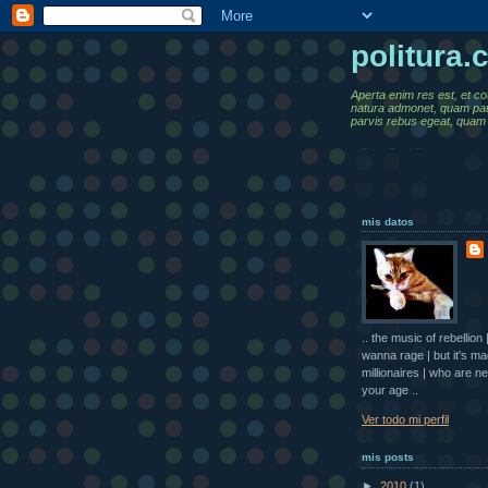
politura
Aperta enim res est, et co
natura admonet, quam pa
parvis rebus egeat, quam 
mis datos
.. the music of rebellio
wanna rage | but it's m
millionaires | who are ne
your age ..
Ver todo mi perfil
mis posts
►
2010
(1)