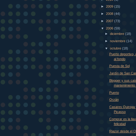
►
2009
(15)
►
2008
(44)
►
2007
(73)
▼
2006
(59)
►
diciembre
(18)
►
noviembre
(14)
▼
octubre
(18)
Puerto deportivo, 
al fondo
Puesta de Sol
Jardín de San Car
Blogger y sus caí
mantenimiento 
Puerto
Orzán
Casares Quiroga 
Picasso
Comprar es la llav
felicidad
Riazor desde el 