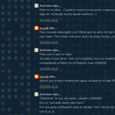
Anónimo dijo...
Pues no lo sabía... Cuando lo conocí yo era joven e ingenua. 
siglo XII. Ha llovido mucho desde entonces :-)
24/10/06 04:22
muzak
dijo...
Pues menudo desengaño ¿no? Dicen que los años no nos h
más viejos. Pero mejor enterarse ahora de todas formas ¿n
24/10/06 13:43
Anónimo dijo...
Pues casi sí que es mejor.
Ya sabes lo que dicen: "dos son compañía, tres son multitud
compartiendo a Robin con el Pequeño Juan xDDDDD.
24/10/06 18:29
muzak
dijo...
Vamos que el plano sentimental sigues anclada en el siglo XI
29/10/06 18:25
Anónimo dijo...
Totalmente. Yo soy una dama, caballero xDDDDD.
Eso sí: "une belle dame sans merci".
Por otra parte, el Pequeño Juan es del tipo "oso". No me irí
con él, je, je.