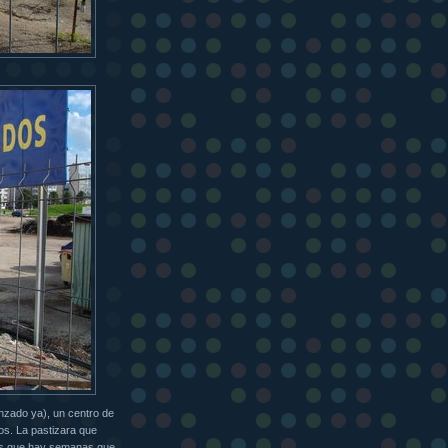
anzado ya), un centro de
os. La pastizara que
mos que hay semanas que