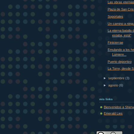
Las obras eterna
Plaza de San Cris
Soportales
Un camino a ning
La eterna batalla 
estaba, está"
Finisterrae
Emulando a los h
Lumiere...
Puerto deportivo
La Torre, desde 
►
septiembre
(3)
►
agosto
(6)
mis links
Bienvenidos a Sher
Emerald Lies