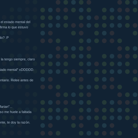
el estado mental del
firma lo que estuvo
do? :P
la tengo siempre, claro
"estado mental" xDDDDD.
ntario. Relee antes de
arian"...
eso me huele a faltada
nte, te doy la razón.