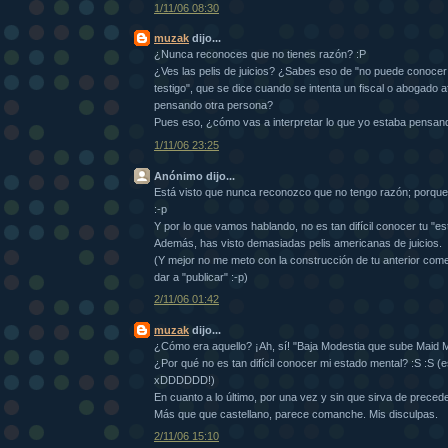
1/11/06 08:30
muzak
dijo...
¿Nunca reconoces que no tienes razón? :P
¿Ves las pelis de juicios? ¿Sabes eso de "no puede conocer 
testigo", que se dice cuando se intenta un fiscal o abogado a
pensando otra persona?
Pues eso, ¿cómo vas a interpretar lo que yo estaba pensan
1/11/06 23:25
Anónimo dijo...
Está visto que nunca reconozco que no tengo razón; porque 
:-p
Y por lo que vamos hablando, no es tan difícil conocer tu 
Además, has visto demasiadas pelis americanas de juicios.
(Y mejor no me meto con la construcción de tu anterior come
dar a "publicar" :-p)
2/11/06 01:42
muzak
dijo...
¿Cómo era aquello? ¡Ah, sí! "Baja Modestia que sube Maid M
¿Por qué no es tan difícil conocer mi estado mental? :S :S (
xDDDDDD!)
En cuanto a lo último, por una vez y sin que sirva de precede
Más que que castellano, parece comanche. Mis disculpas.
2/11/06 15:10