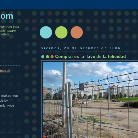
.com
tidie nos ipsa
ucis, quam
vilibus
viernes, 20 de octubre de 2006
Comprar es la llave de la felicidad
muzak
n | makes you
ade by
arly twice