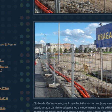
con El Puerto
los
das por
:(
y Pablo
e de la
El plan de Vioño prevee, por lo que he leido, un parque (muy av
salud, un aparcamiento subterraneo y cinco manzanas de edifici
Orzán
costarán los pisos aquí, ni lo quiero pensar, pero vamos, diga