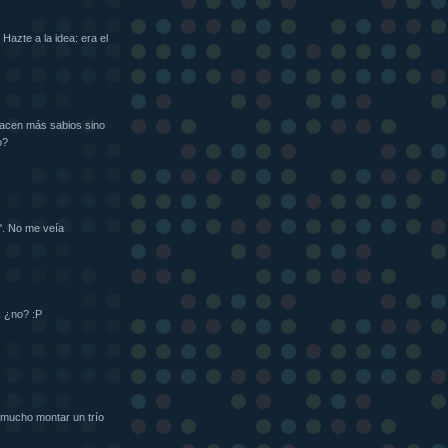
Hazte a la idea: era el
acen más sabios sino
o?
". No me veía
I ¿no? :P
a mucho montar un trío