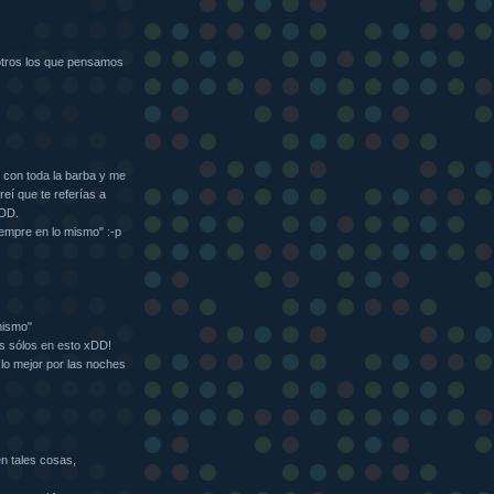
otros los que pensamos
 con toda la barba y me
reí que te referías a
DDD.
iempre en lo mismo" :-p
mismo"
os sólos en esto xDD!
lo mejor por las noches
n tales cosas,