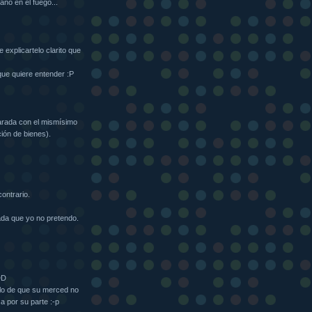
ano en el fuego...
 explicartelo clarito que
que quiere entender :P
parada con el mismísimo
ión de bienes).
contrario.
ada que yo no pretendo.
DD
n lo de que su merced no
a por su parte :-p