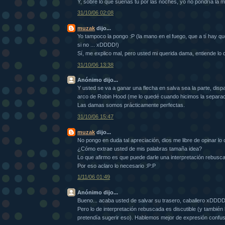
Y, sobre lo que sueñas tú por las noches, yo no pondría la m
31/10/06 02:08
muzak
dijo...
Yo tampoco la pongo :P (la mano en el fuego, que a tí hay que
si no ... xDDDD!)
Sí, me explico mal, pero usted mi querida dama, entiende lo 
31/10/06 13:38
Anónimo dijo...
Y usted se va a ganar una flecha en salva sea la parte, dis
arco de Robin Hood (me lo quedé cuando hicimos la separac
Las damas somos prácticamente perfectas.
31/10/06 15:47
muzak
dijo...
No pongo en duda tal apreciación, dios me libre de opinar lo 
¿Cómo extrae usted de mis palabras tamaña idea?
Lo que afirmo es que puede darle una interpretación rebusc
Por eso aclaro lo necesario :P:P
1/11/06 01:49
Anónimo dijo...
Bueno... acaba usted de salvar su trasero, caballero xDDD
Pero lo de interpretación rebuscada es discutible (y tambié
pretendía sugerir eso). Hablemos mejor de expresión confus