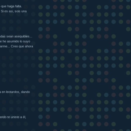
 que haga falta.
Si es asi, sois una
das sean asequibles...
ue he asumido lo suyo
darme... Creo que ahora
a en leotardos, dando
do te uniste a él,