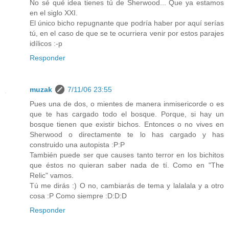
No sé qué idea tienes tú de Sherwood... Que ya estamos
en el siglo XXI.
El único bicho repugnante que podría haber por aquí serías
tú, en el caso de que se te ocurriera venir por estos parajes
idílicos :-p
Responder
muzak
7/11/06 23:55
Pues una de dos, o mientes de manera inmisericorde o es
que te has cargado todo el bosque. Porque, si hay un
bosque tienen que existir bichos. Entonces o no vives en
Sherwood o directamente te lo has cargado y has
construido una autopista :P:P
También puede ser que causes tanto terror en los bichitos
que éstos no quieran saber nada de tí. Como en "The
Relic" vamos.
Tú me dirás :) O no, cambiarás de tema y lalalala y a otro
cosa :P Como siempre :D:D:D
Responder