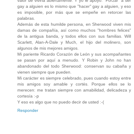
valor de vivirla abiertamente. Y yo le apoyo. "Forzar" a ser
gay a alguien es lo mismo que "hacer" gay a alguien, y eso
es imposible, por más que se empeñe en retorcer las
palabras.
Además de esta humilde persona, en Sherwood viven mis
damas de compañía, así como muchos "hombres felices"
de la antigua banda, y todos ellos con sus familias. Will
Scarlett, Alan-A-Dale y Much, el hijo del molinero, son
algunos de mis mejores amigos.
Mi pariente Ricardo Corazón de León y sus acompañantes
se pasan por aquí a menudo. Y Robin y John no han
abandonado del todo Sherwood: conservan su cabaña y
vienen siempre que pueden.
Mi carácter es siempre celebrado, pues cuando estoy entre
mis amigos soy amable y cortés. Porque ellos se lo
merecen: me tratan siempre con amabilidad, delicadeza y
cortesía :-p
Y eso es algo que no puedo decir de usted :-(
Responder